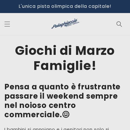
Vai
L'unica pista olimpica della capitale!
direttamente
ai contenuti
Giochi di Marzo
Famiglie!
Pensa a quanto è frustrante
passare il weekend sempre
nel noioso centro
commerciale.😖
I bambini si annoiano e i genitori non solo si